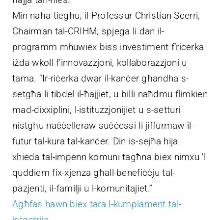
Min-naħa tiegħu, il-Professur Christian Scerri,
Chairman tal-CRIHM, spjega li dan il-
programm mhuwiex biss investiment f’riċerka
iżda wkoll f’innovazzjoni, kollaborazzjoni u
tama. “Ir-riċerka dwar il-kanċer għandha s-
setgħa li tibdel il-ħajjiet, u billi naħdmu flimkien
mad-dixxiplini, l-istituzzjonijiet u s-setturi
nistgħu naċċelleraw suċċessi li jiffurmaw il-
futur tal-kura tal-kanċer. Din is-sejħa hija
xhieda tal-impenn komuni tagħna biex nimxu ’l
quddiem fix-xjenza għall-benefiċċju tal-
pazjenti, il-familji u l-komunitajiet.”
Agħfas hawn biex tara l-kumplament tal-
istqarrija