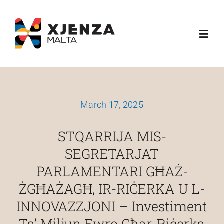
Skip
content
to
Toggl
content
Navig
About Us
March 17, 2025
What We Do
STQARRIJA MIS-
Funding Schemes
SEGRETARJAT
PARLAMENTARI GĦAŻ-
Media
ŻGĦAŻAGĦ, IR-RIĊERKA U L-
INNOVAZZJONI – Investiment
Esplora
Ta’ Miljun Ewro Għar-Riċerka