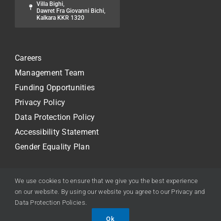
Villa Bighi,
Dawret Fra Giovanni Bichi,
Kalkara KKR 1320
Careers
Management Team
Funding Opportunities
Privacy Policy
Data Protection Policy
Accessibility Statement
Gender Equality Plan
We use cookies to ensure that we give you the best experience
on our website. By using our website you agree to our Privacy and
© 2024 - 2026 • Xjenza Malta
Data Protection Policies.
Ok