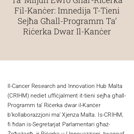
Fil-Kanċer: Imnedija T-Tieni
Villa Bighi
Sejħa Għall-Programm Ta’
Riċerka Dwar Il-Kanċer
Contact Us
Il-Cancer Research and Innovation Hub Malta
(CRIHM) nediet uffiċjalment it-tieni sejħa għall-
Programm ta’ Riċerka dwar il-Kanċer
b’kollaborazzjoni ma’ Xjenza Malta. Is-CRIHM,
fi ħdan is-Segretarjat Parlamentari għaż-
Żgħażagħ, ir-Riċerka u l-Innovazzjoni, twaqqaf