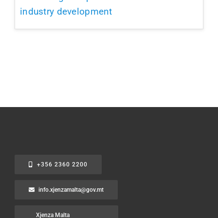
industry development
+356 2360 2200
info.xjenzamalta@gov.mt
Xjenza Malta