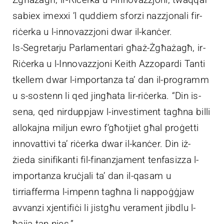
sabiex imexxi ’l quddiem sforzi nazzjonali fir-
riċerka u l-innovazzjoni dwar il-kanċer.
Is-Segretarju Parlamentari għaż-Żgħażagħ, ir-
Riċerka u l-Innovazzjoni Keith Azzopardi Tanti
tkellem dwar l-importanza ta’ dan il-programm
u s-sostenn li qed jingħata lir-riċerka. “Din is-
sena, qed nirduppjaw l-investiment tagħna billi
allokajna miljun ewro f’għotjiet għal proġetti
innovattivi ta’ riċerka dwar il-kanċer. Din iż-
żieda sinifikanti fil-finanzjament tenfasizza l-
importanza kruċjali ta’ dan il-qasam u
tirriafferma l-impenn tagħna li nappoġġjaw
avvanzi xjentifiċi li jistgħu verament jibdlu l-
ħajja tan-nies.”