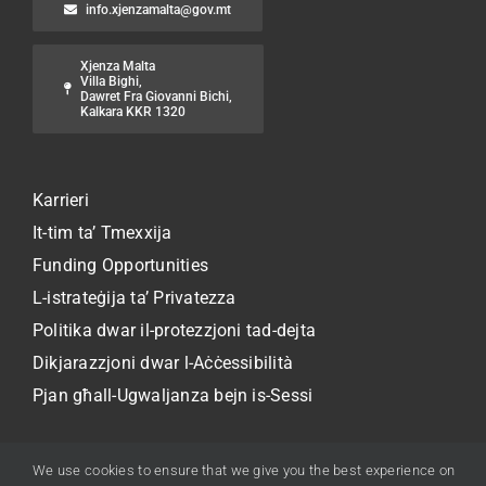
info.xjenzamalta@gov.mt
Xjenza Malta
Villa Bighi,
Dawret Fra Giovanni Bichi,
Kalkara KKR 1320
Karrieri
It-tim ta’ Tmexxija
Funding Opportunities
L-istrateġija ta’ Privatezza
Politika dwar il-protezzjoni tad-dejta
Dikjarazzjoni dwar l-Aċċessibilità
Pjan għall-Ugwaljanza bejn is-Sessi
We use cookies to ensure that we give you the best experience on