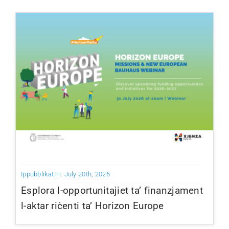
Villa Bighi
Ikkuntattjana
Ippubblikat Fi: July 20th, 2026
Esplora l-opportunitajiet ta’ finanzjament
l-aktar riċenti ta’ Horizon Europe