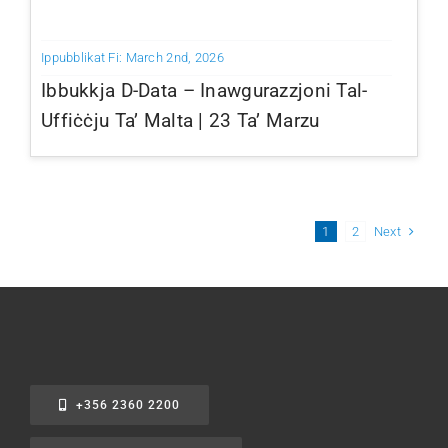
Ippubblikat Fi: March 2nd, 2026
Ibbukkja D-Data – Inawgurazzjoni Tal-
Uffiċċju Ta’ Malta | 23 Ta’ Marzu
Next
1
2
+356 2360 2200